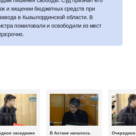
годам лишения свободы. Суд признал его
ок и хищении бюджетных средств при
 завода в Кызылординской области. В
истра помиловали и освободили из мест
досрочно.
едное заседание
В Астане началось
Очередное