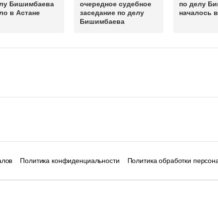
елу Бишимбаева
очередное судебное
по делу Б
ло в Астане
заседание по делу
началось в
Бишимбаева
алов
Политика конфиденциальности
Политика обработки персон