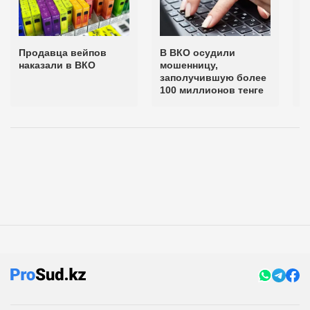
Продавца вейпов
В ВКО осудили
В
наказали в ВКО
мошенницу,
п
заполучившую более
д
100 миллионов тенге
а