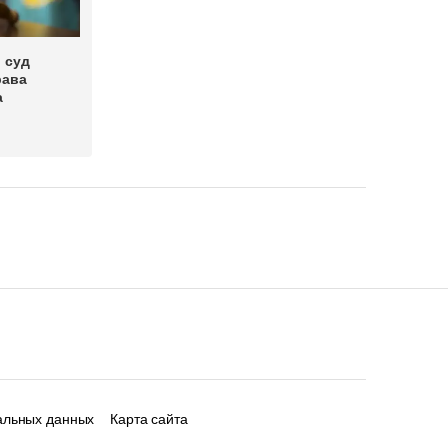
 суд
рава
а
альных данных
Карта сайта