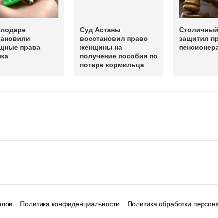
влодаре
Суд Астаны
Столичный
тановили
восстановил право
защитил п
щные права
женщины на
пенсионер
нка
получение пособия по
потере кормильца
алов
Политика конфиденциальности
Политика обработки персон