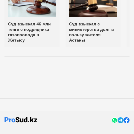
Суд взыскал 46 млн
Суд взыскал с
С
тенге с подрядчика
министерства долг в
у
газопровода в
пользу жителя
д
Жетысу
Астаны
т