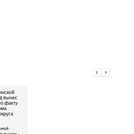
ской
уд вынес