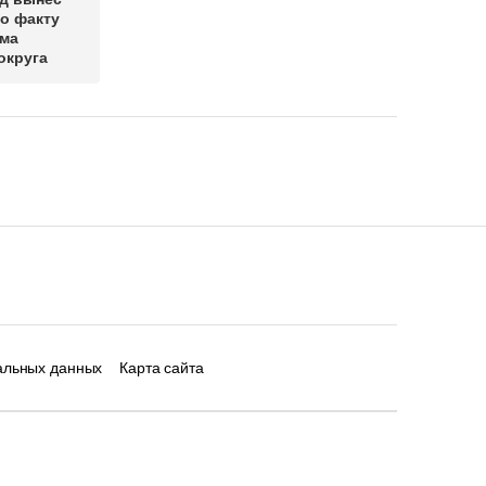
о факту
има
округа
альных данных
Карта сайта