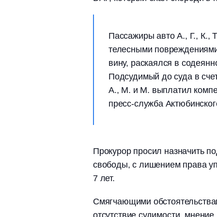
Пассажиры авто А., Г., К.,
телесными повреждениями
вину, раскаялся в содеян
Подсудимый до суда в сч
А., М. и М. выплатил ком
пресс-служба Актюбинског
Прокурор просил назначить по
свободы, с лишением права у
7 лет.
Смягчающими обстоятельствам
отсутствие судимости, мнение