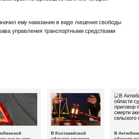
значил ему наказание в виде лишения свободы
права управления транспортными средствами
тюбинской
В Костанайской
В Актюбин
сти суд вынес
области осудили
области с