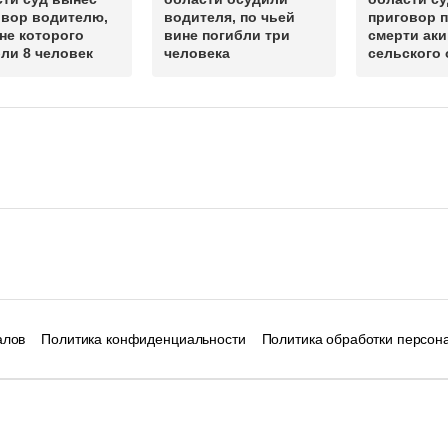
овор водителю,
водителя, по чьей
приговор п
не которого
вине погибли три
смерти ак
ли 8 человек
человека
сельского 
алов
Политика конфиденциальности
Политика обработки персон