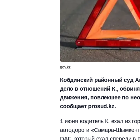
gov.kz
Кобдинский районный суд А
дело в отношений К., обвин
движения, повлекшее по нео
сообщает prosud.kz.
1 июня водитель К. ехал из го
автодороги «Самара-Шымкент»
DAF, который ехал спереди в 