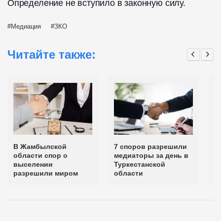
Определение не вступило в законную силу.
Медиация
ЗКО
Читайте также:
В Жамбылской
7 споров разрешили
С
области спор о
медиаторы за день в
п
выселении
Туркестанской
м
разрешили миром
области