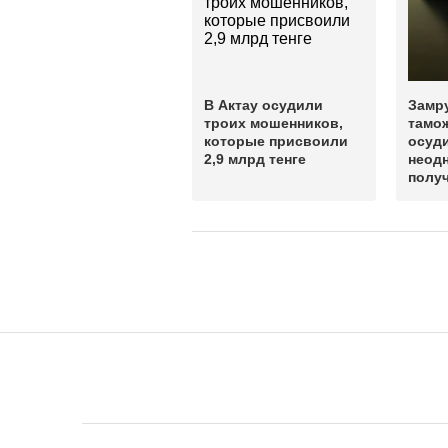
В Актау осудили
Замр
троих мошенников,
тамож
которые присвоили
осуди
2,9 млрд тенге
неод
получ