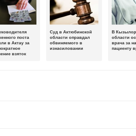
уководителя
Суд в Актюбинской
В Кызылор
енного поста
области оправдал
области о
ли в Актау за
обвиняемого в
врача за н
нократное
изнасиловании
пациенту в
ение взяток