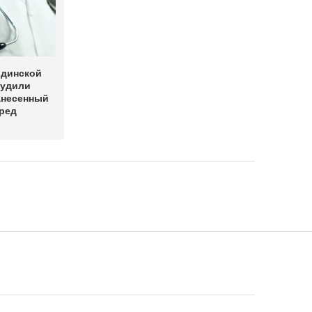
динской
судили
анесенный
ред