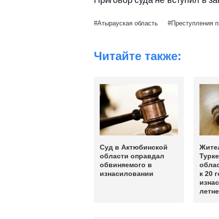
Приговор суда не вступил в за
Атырауская область
Преступления п
Читайте также:
Суд в Актюбинской
Жите
области оправдал
Турке
обвиняемого в
обла
изнасиловании
к 20 
изнас
летне