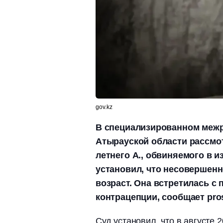
gov.kz
В специализированном межр
Атырауской области рассмот
летнего А., обвиняемого в из
установил, что несовершенн
возраст. Она встретилась с 
контрацепции, сообщает pros
Суд установил, что в августе 