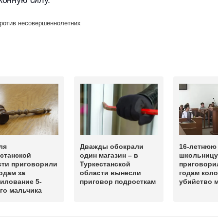
конную силу.
ротив несовершеннолетних
ля
Дважды обокрали
16-летнюю
станской
один магазин – в
школьницу
сти приговорили
Туркестанской
приговорил
годам за
области вынесли
годам коло
илование 5-
приговор подросткам
убийство 
го мальчика