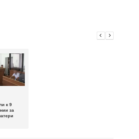
и к 9
нии за
матери