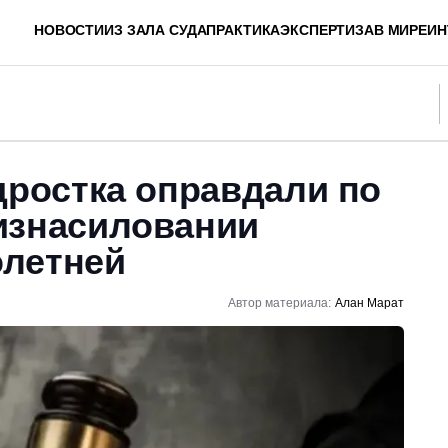
НОВОСТИ
ИЗ ЗАЛА СУДА
ПРАКТИКА
ЭКСПЕРТИЗА
В МИРЕ
ИН
дростка оправдали по
изнасиловании
летней
Автор материала:
Алан Марат