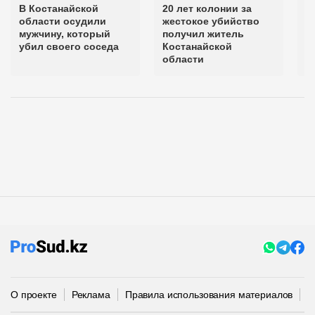
В Костанайской
20 лет колонии за
М
области осудили
жестокое убийство
б
мужчину, который
получил житель
с
убил своего соседа
Костанайской
А
области
О проекте
Реклама
Правила использования материалов
П