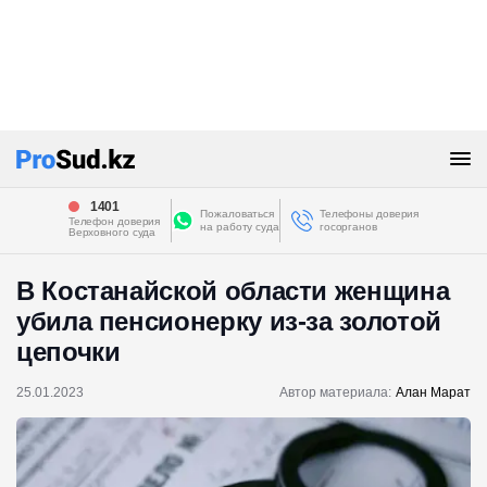
1401
Пожаловаться
Телефоны доверия
Телефон доверия
на работу суда
госорганов
Верховного суда
В Костанайской области женщина
убила пенсионерку из-за золотой
цепочки
25.01.2023
Автор материала:
Алан Марат