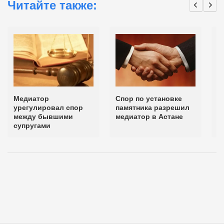
Читайте также:
Медиатор
Спор по установке
В
урегулировал спор
памятника разрешил
р
между бывшими
медиатор в Астане
в
супругами