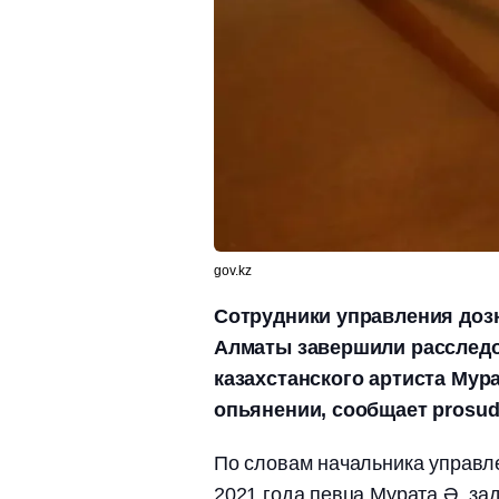
gov.kz
Сотрудники управления доз
Алматы завершили расследо
казахстанского артиста Мура
опьянении, сообщает prosud
По словам начальника управл
2021 года певца Мурата Ә. за