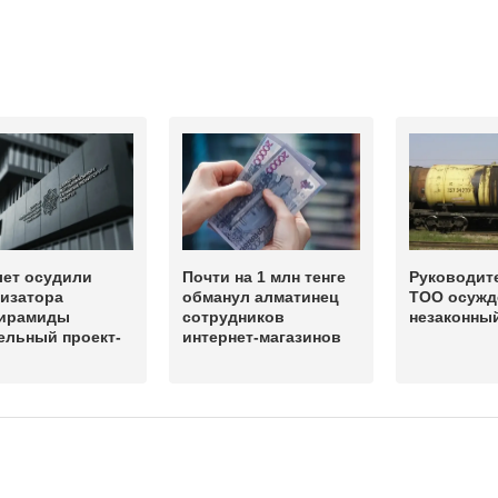
лет осудили
Почти на 1 млн тенге
Руководит
низатора
обманул алматинец
ТОО осужд
ирамиды
сотрудников
незаконны
ельный проект-
интернет-магазинов