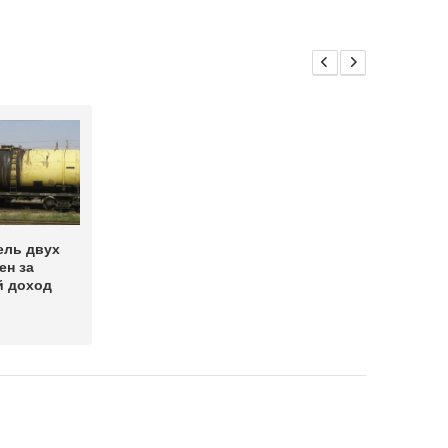
ель двух
ен за
й доход