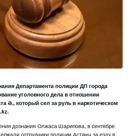
нания Департамента полиции ДП города
вание уголовного дела в отношении
та Ә., который сел за руль в наркотическом
.kz.
ения дознания Олжаса Шарипова, в сентябре
держали сотрудники полиции Астаны за езду в