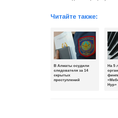
Читайте также:
В Алматы осудили
На 5 
следователя за 14
орга
скрытых
финп
преступлений
«Меб
Нур»