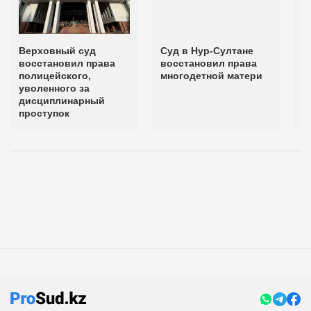
Верховный суд
Суд в Нур-Султане
К
восстановил права
восстановил права
т
полицейского,
многодетной матери
р
уволенного за
д
дисциплинарный
п
проступок
в