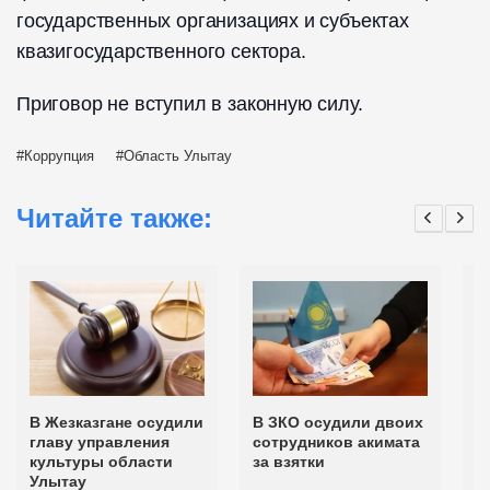
государственных организациях и субъектах
квазигосударственного сектора.
Приговор не вступил в законную силу.
Коррупция
Область Улытау
Читайте также:
В Жезказгане осудили
В ЗКО осудили двоих
В
главу управления
сотрудников акимата
о
культуры области
за взятки
р
Улытау
о