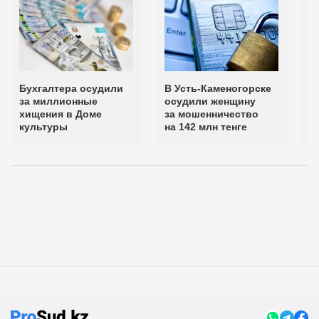
Бухгалтера осудили
В Усть-Каменогорске
В
за миллионные
осудили женщину
б
хищения в Доме
за мошенничество
с
культуры
на 142 млн тенге
з