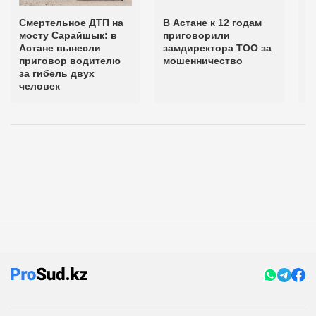
Смертельное ДТП на
В Астане к 12 годам
В
мосту Сарайшык: в
приговорили
з
Астане вынесли
замдиректора ТОО за
т
приговор водителю
мошенничество
з
за гибель двух
человек