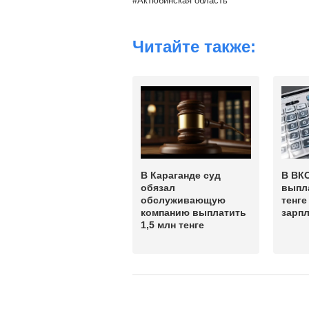
Актюбинская область
Читайте также:
В Караганде суд
В ВК
обязал
выпла
обслуживающую
тенге
компанию выплатить
зарп
1,5 млн тенге