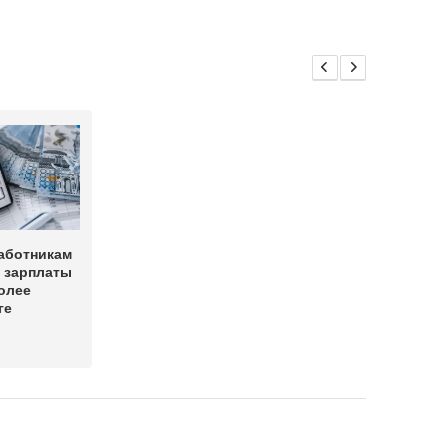
аботникам
 зарплаты
олее
ге