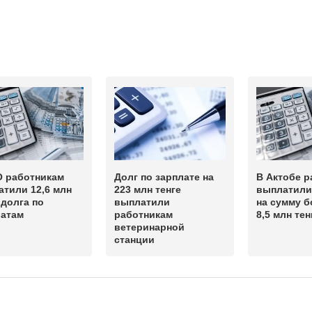
О работникам
Долг по зарплате на
В Актобе р
тили 12,6 млн
223 млн тенге
выплатили
 долга по
выплатили
на сумму б
латам
работникам
8,5 млн тен
ветеринарной
станции