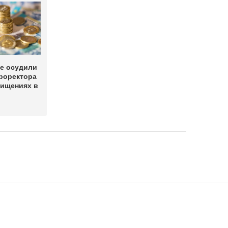
е осудили
роректора
хищениях в