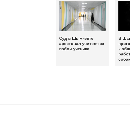
Суд в Шымкенте
В Шы
арестовал учителя за
приг
побои ученика
к об
работ
соба