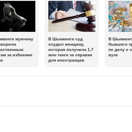
мкенте мужчину
В Шымкенте суд
В Шымкент
оворили
осудил женщину,
бывшего п
щественным
которая получила 1,7
по делу о 
ам за избиение
млн тенге за справки
вузе
ки
для иностранцев