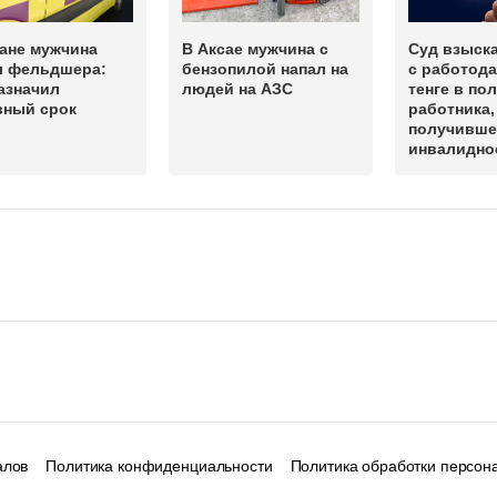
ане мужчина
В Аксае мужчина с
Суд взыск
л фельдшера:
бензопилой напал на
с работода
азначил
людей на АЗС
тенге в по
вный срок
работника,
получивше
инвалидно
алов
Политика конфиденциальности
Политика обработки персон