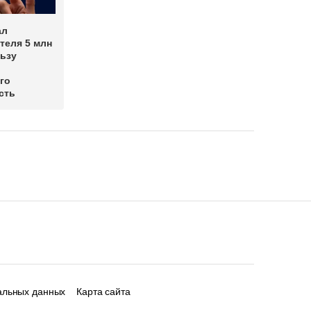
ал
теля 5 млн
льзу
го
сть
альных данных
Карта сайта