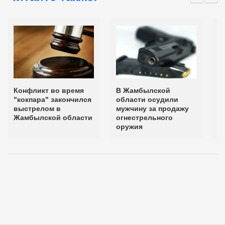
Конфликт во время
В Жамбылской
В
"кокпара" закончился
области осудили
м
выстрелом в
мужчину за продажу
с
Жамбылской области
огнестрельного
с
оружия