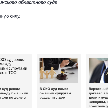
инского областного суда
нную силу.
О суд решил
В СКО суд помог
Верховный
 между бывшими
бывшим супругам
доказал в
гами по доле в
разделить дом
доли имущ
женщины, 
сожитель 