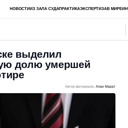
НОВОСТИ
ИЗ ЗАЛА СУДА
ПРАКТИКА
ЭКСПЕРТИЗА
В МИРЕ
ИН
ске выделил
ую долю умершей
ртире
Автор материала:
Алан Марат