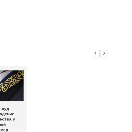
 суд
ладение
ества у
чей
умер