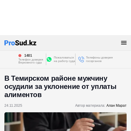
1401
Пожаловаться
Телефоны доверия
Телефон доверия
на работу суда
госорганов
Верховного суда
В Темирском районе мужчину
осудили за уклонение от уплаты
алиментов
24.11.2025
Автор материала:
Алан Марат