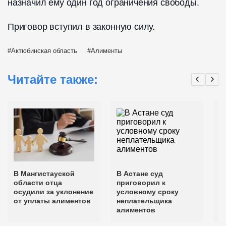
назначил ему один год ограничения свободы.
Приговор вступил в законную силу.
Актюбинская область
Алименты
Читайте также:
В Мангистауской
В Астане суд
В
области отца
приговорил к
о
осудили за уклонение
условному сроку
н
от уплаты алиментов
неплательщика
алиментов