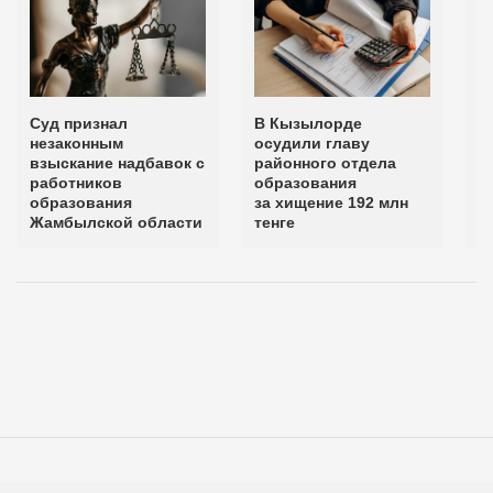
Суд признал
В Кызылорде
5
незаконным
осудили главу
п
взыскание надбавок с
районного отдела
о
работников
образования
Т
образования
за хищение 192 млн
о
Жамбылской области
тенге