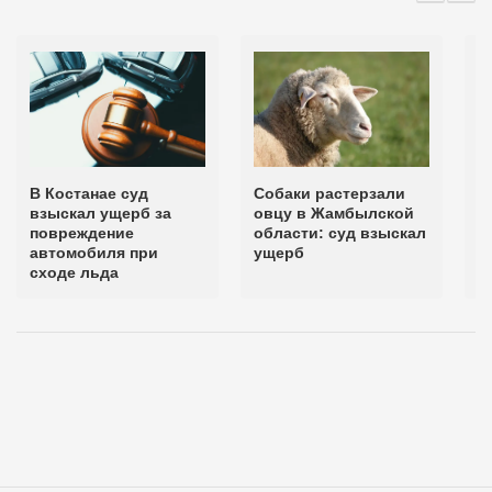
В Костанае суд
Собаки растерзали
С
взыскал ущерб за
овцу в Жамбылской
в
повреждение
области: суд взыскал
б
автомобиля при
ущерб
т
сходе льда
а