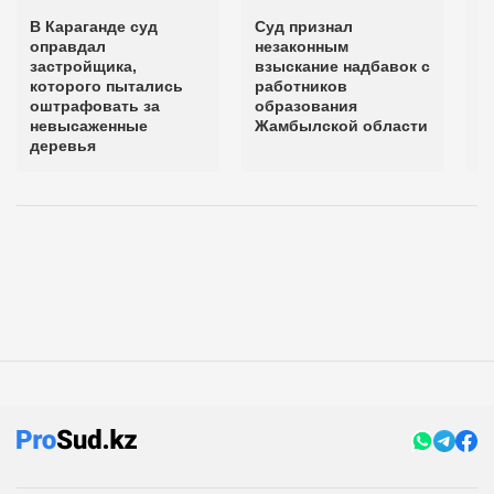
В Караганде суд
Суд признал
С
оправдал
незаконным
о
застройщика,
взыскание надбавок с
ш
которого пытались
работников
р
оштрафовать за
образования
н
невысаженные
Жамбылской области
деревья