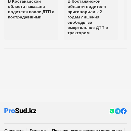
В Костанайской
В Костанайской
В
области наказали
области водителя
о
водителя после ДТП с
приговорили к 2
в
пострадавшими
годам лишения
м
свободы за
к
смертельное ДТП с
т
трактором
О проекте
Реклама
Правила использования материалов
П