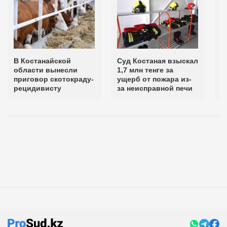
В Костанайской
Суд Костаная взыскал
С
области вынесли
1,7 млн тенге за
о
приговор скотокраду-
ущерб от пожара из-
в
рецидивисту
за неисправной печи
у