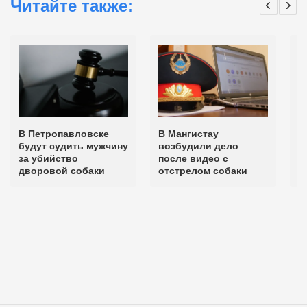
Читайте также:
В Петропавловске
В Мангистау
В
будут судить мужчину
возбудили дело
п
за убийство
после видео с
п
дворовой собаки
отстрелом собаки