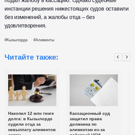
подал жалобу в кассацию. Однако судебные
инстанции решения нижестоящих судов оставили
без изменений, а жалобы отца – без
удовлетворения.
Кызылорда
Алименты
Читайте также:
Накопил 12 млн тенге
Кассационный суд
В
долга: в Кызылорде
защитил права
з
судили отца за
должника по
н
невыплату алиментов
алиментам из-за
д