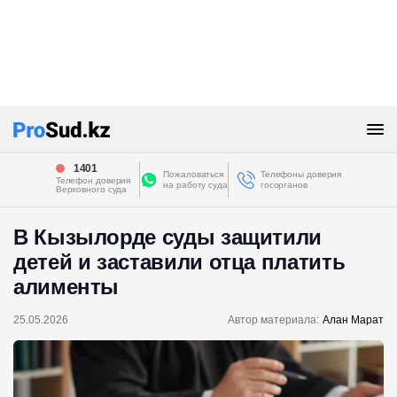
1401
Пожаловаться
Телефоны доверия
Телефон доверия
на работу суда
госорганов
Верховного суда
В Кызылорде суды защитили
детей и заставили отца платить
алименты
25.05.2026
Автор материала:
Алан Марат