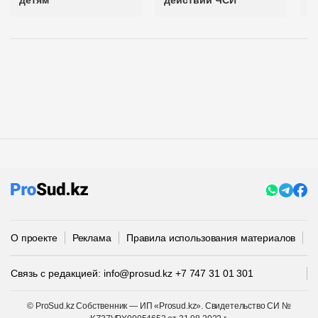
детям
действий ЧСИ
с
О проекте
Реклама
Правила использования материалов
П
Связь с редакцией:
info@prosud.kz
+7 747 31 01 301
© ProSud.kz Собственник — ИП «Prosud.kz». Свидетельство СИ №