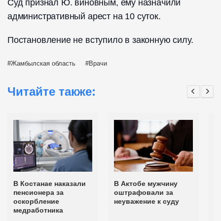
Суд признал Ю. виновным, ему назначили
административный арест на 10 суток.
Постановление не вступило в законную силу.
Жамбылская область
Врачи
Читайте также:
В Костанае наказали
В Актобе мужчину
К
пенсионера за
оштрафовали за
н
оскорбление
неуважение к суду
н
медработника