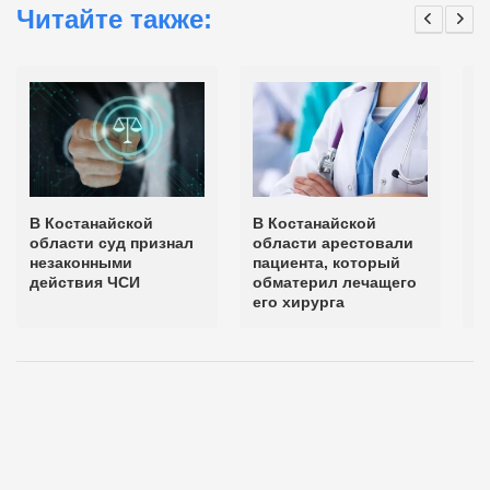
Читайте также:
В Костанайской
В Костанайской
В
области суд признал
области арестовали
о
незаконными
пациента, который
п
действия ЧСИ
обматерил лечащего
ж
его хирурга