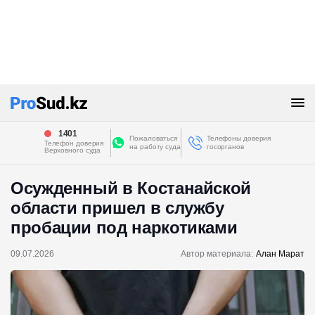
1401
Пожаловаться
Телефоны доверия
Телефон доверия
на работу суда
госорганов
Верховного суда
Осужденный в Костанайской
области пришел в службу
пробации под наркотиками
09.07.2026
Автор материала:
Алан Марат