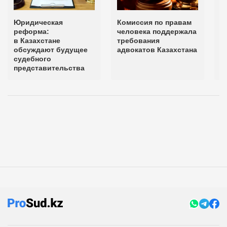
Юридическая
Комиссия по правам
К
реформа:
человека поддержала
Т
в Казахстане
требования
о
обсуждают будущее
адвокатов Казахстана
к
судебного
ч
представительства