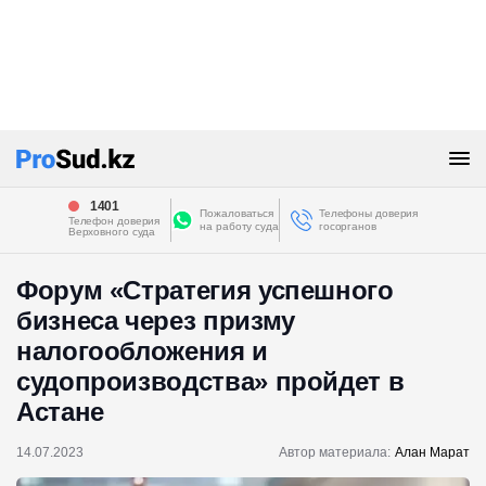
1401
Пожаловаться
Телефоны доверия
Телефон доверия
на работу суда
госорганов
Верховного суда
Форум «Cтратегия успешного
бизнеса через призму
налогообложения и
судопроизводства» пройдет в
Астане
14.07.2023
Автор материала:
Алан Марат