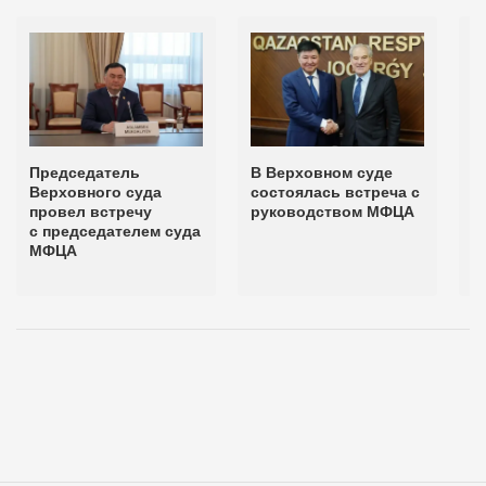
Председатель
В Верховном суде
«
Верховного суда
состоялась встреча с
д
провел встречу
руководством МФЦА
о
с председателем суда
п
МФЦА
м