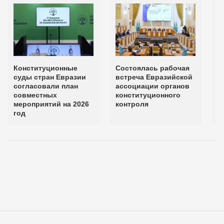
Конституционные
Состоялась рабочая
С
суды стран Евразии
встреча Евразийской
У
согласовали план
ассоциации органов
р
совместных
конституционного
В
мероприятий на 2026
контроля
Е
год
А