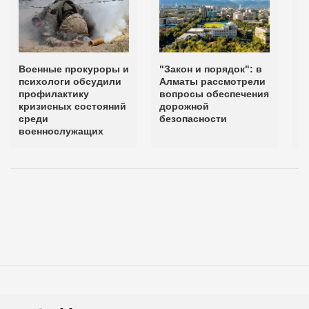
Военные прокуроры и
"Закон и порядок": в
В
психологи обсудили
Алматы рассмотрели
б
профилактику
вопросы обеспечения
о
кризисных состояний
дорожной
п
среди
безопасности
военнослужащих