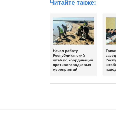
Читайте также:
Начал работу
Тока
Республиканский
засе
штаб по координации
Респ
противопаводковых
штаба
мероприятий
паво