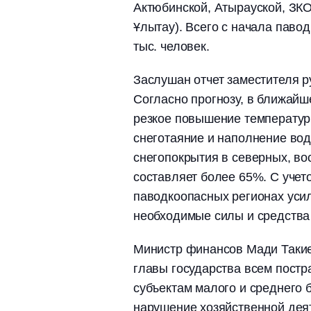
Актюбинской, Атырауской, ЗКО
Ұлытау). Всего с начала паво
тыс. человек.
Заслушан отчет заместителя 
Согласно прогнозу, в ближайш
резкое повышение температур
снеготаяние и наполнение во
снегопокрытия в северных, во
составляет более 65%. С учет
паводкоопасных регионах ус
необходимые силы и средства
Министр финансов Мади Такие
главы государства всем пос
субъектам малого и среднего 
нарушение хозяйственной деят