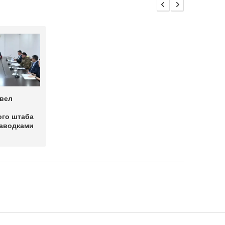
овел
ого штаба
паводками