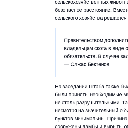
сельскохозяйственных животны
безопасное расстояние. Вмест
сельского хозяйства решаетс
Правительством дополните
владельцам скота в виде 
обязательств. В случае за
— Олжас Бектенов
На заседании Штаба также был
были приняты необходимые ме
не столь разрушительными. Так
несмотря на значительный об
пунктов минимальны. Причина в
сооружены дамбы и вырыты от