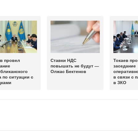
ев провел
Ставки НДС
Токаев пр
дание
повышать не будут —
заседание
убликанского
Олжас Бектенов
оперативн
 по ситуации с
в связи с 
дками
в ЗКО