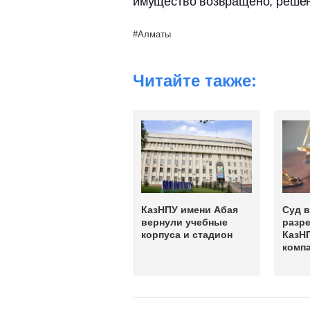
имущество возвращено, решен
Алматы
Читайте также:
КазНПУ имени Абая
Суд 
вернули учебные
разр
корпуса и стадион
КазНП
комп