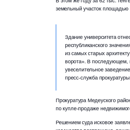
В этом же году за 62 тыс. те
земельный участок площадью 2
Здание университета отнес
республиканского значени
из самых старых архитект
ворота». В последующем, 
увеселительное заведени
пресс-служба прокуратуры
Прокуратура Медеуского район
по купле-продаже недвижимог
Решением суда исковое заявле