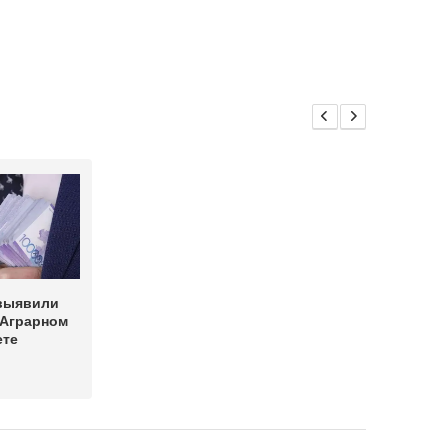
выявили
 Аграрном
ете