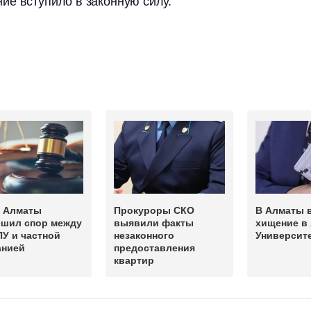
ие вступило в законную силу.
в Алматы
Прокуроры СКО
В Алматы 
ешил спор между
выявили факты
хищение в
У и частной
незаконного
Университ
анией
предоставления
квартир