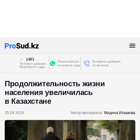
1401
Пожаловаться
Телефоны доверия
Телефон доверия
на работу суда
госорганов
Верховного суда
Продолжительность жизни
населения увеличилась
в Казахстане
25.04.2024
Автор материала:
Медина Искакова