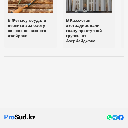
В Жетысу осудили
В Казахстан
В
лесников за охоту
экстрадировали
п
на краснокнижного
главу преступной
о
джейрана
группы из
н
Азербайджана