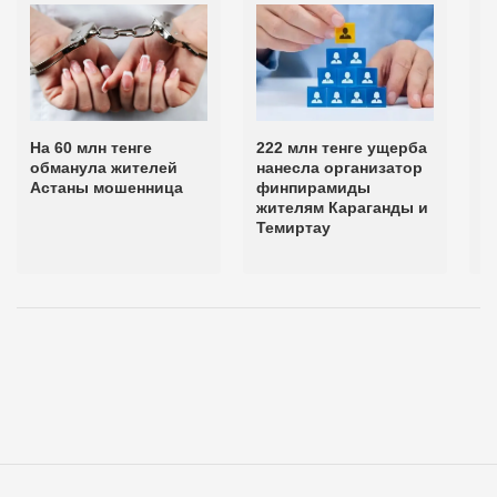
На 60 млн тенге
222 млн тенге ущерба
М
обманула жителей
нанесла организатор
п
Астаны мошенница
финпирамиды
ж
жителям Караганды и
с
Темиртау
в