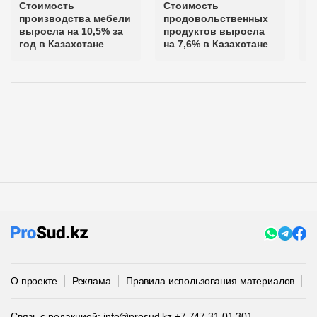
Стоимость
Стоимость
С
производства мебели
продовольственных
м
выросла на 10,5% за
продуктов выросла
з
год в Казахстане
на 7,6% в Казахстане
К
О проекте
Реклама
Правила использования материалов
П
Связь с редакцией:
info@prosud.kz
+7 747 31 01 301