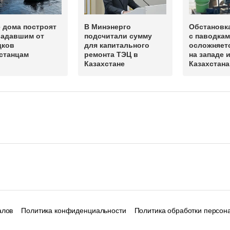
 дома построят
В Минэнерго
Обстановк
радавшим от
подсчитали сумму
с паводка
дков
для капитального
осложняет
станцам
ремонта ТЭЦ в
на западе 
Казахстане
Казахстан
алов
Политика конфиденциальности
Политика обработки персон