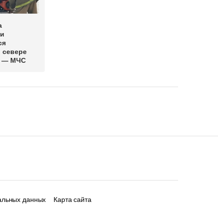
а
ми
ся
и севере
а — МЧС
альных данных
Карта сайта