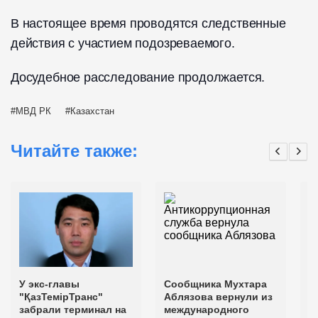
В настоящее время проводятся следственные
действия с участием подозреваемого.
Досудебное расследование продолжается.
МВД РК
Казахстан
Читайте также:
У экс-главы
Сообщника Мухтара
П
"ҚазТемірТранс"
Аблязова вернули из
о
забрали терминал на
международного
ж