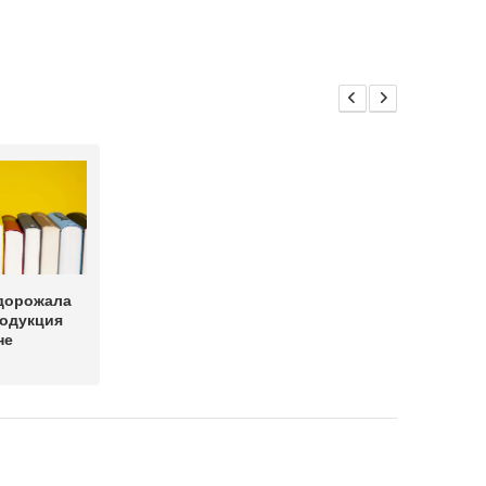
одорожала
родукция
не