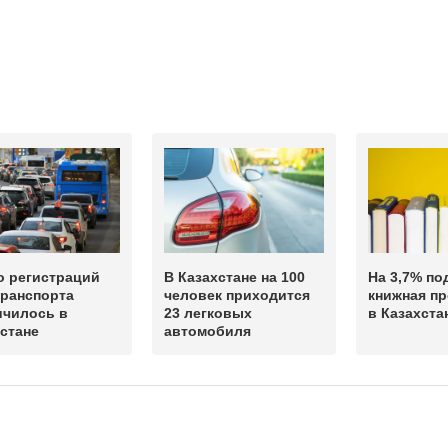
о регистраций
В Казахстане на 100
На 3,7% п
транспорта
человек приходится
книжная п
ичилось в
23 легковых
в Казахста
стане
автомобиля