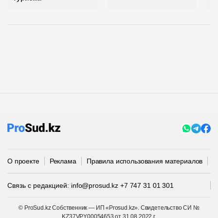
О проекте
Реклама
Правила использования материалов
П
Связь с редакцией:
info@prosud.kz
+7 747 31 01 301
© ProSud.kz Собственник — ИП «Prosud.kz». Свидетельство СИ №
KZ37VPY00054653 от 31.08.2022 г.