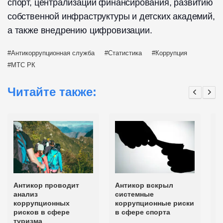
спорт, централизации финансирования, развитию
собственной инфраструктуры и детских академий,
а также внедрению цифровизации.
Антикоррупционная служба
Статистика
Коррупция
МТС РК
Читайте также:
Антикор проводит
Антикор вскрыл
В
анализ
системные
к
коррупционных
коррупционные риски
р
рисков в сфере
в сфере спорта
с
туризма