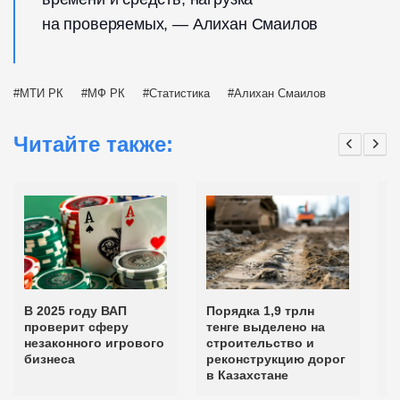
на проверяемых, — Алихан Смаилов
МТИ РК
МФ РК
Статистика
Алихан Смаилов
Читайте также:
В 2025 году ВАП
Порядка 1,9 трлн
В
проверит сферу
тенге выделено на
п
незаконного игрового
строительство и
н
бизнеса
реконструкцию дорог
д
в Казахстане
п