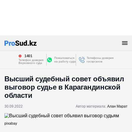
1401
Пожаловаться
Телефоны доверия
Телефон доверия
на работу суда
госорганов
Верховного суда
Высший судебный совет объявил
выговор судье в Карагандинской
области
30.09.2022
Автор материала:
Алан Марат
pixabay