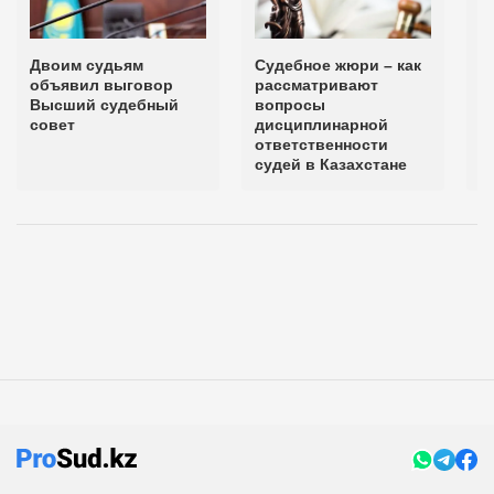
Двоим судьям
Судебное жюри – как
В
объявил выговор
рассматривают
с
Высший судебный
вопросы
д
совет
дисциплинарной
д
ответственности
А
судей в Казахстане