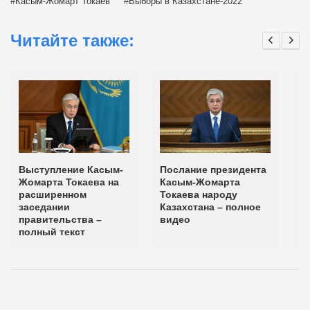
Касым-Жомарт Токаев
Выборы в Казахстане-2022
Читайте также:
Выступление Касым-
Послание президента
Т
Жомарта Токаева на
Касым-Жомарта
п
расширенном
Токаева народу
в
заседании
Казахстана – полное
в
правительства –
видео
о
полный текст