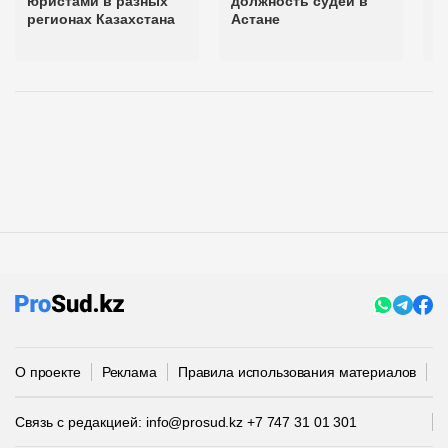
юристами в разных
должность судей в
р
регионах Казахстана
Астане
д
О проекте
Реклама
Правила использования материалов
П
Связь с редакцией:
info@prosud.kz
+7 747 31 01 301