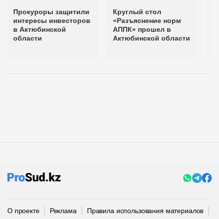
Прокуроры защитили
Круглый стол
П
интересы инвесторов
«Разъяснение норм
м
в Актюбинской
АППК» прошел в
п
области
Актюбинской области
з
А
О проекте
Реклама
Правила использования материалов
П